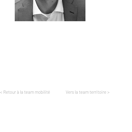
< Retour à la team mobilité
Vers la team territoire >