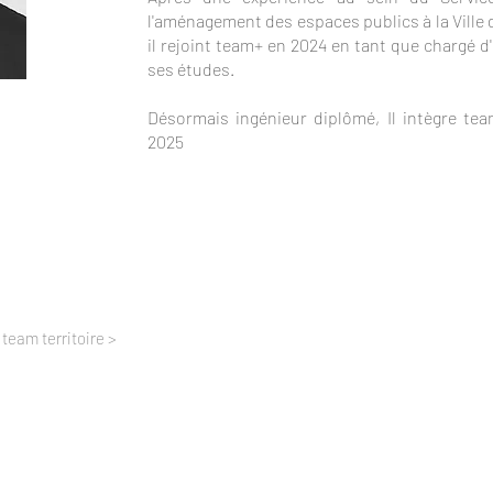
l'aménagement des espaces publics à la Ville
il rejoint team+ en 2024 en tant que chargé d
ses études.
Désormais ingénieur diplômé, Il intègre te
2025
 team territoire >