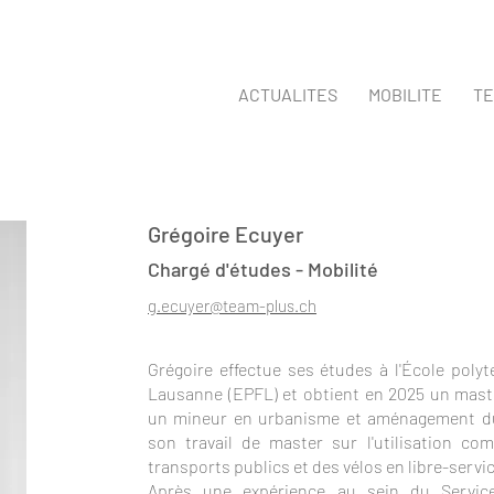
ACTUALITES
MOBILITE
TE
Grégoire Ecuyer
Chargé d'études -
Mobilité
g.ecuyer@team-plus.ch
Grégoire effectue ses études à l'École poly
Lausanne (EPFL) et obtient en 2025 un maste
un mineur en urbanisme et aménagement du te
son travail de master sur l'utilisation c
transports publics et des vélos en libre-servic
Après une expérience au sein du Service