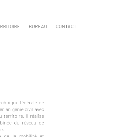
RRITOIRE
BUREAU
CONTACT
technique fédérale de
r en génie civil avec
rritoire. Il réalise
ombinée du réseau de
e.
 de la mobilité et