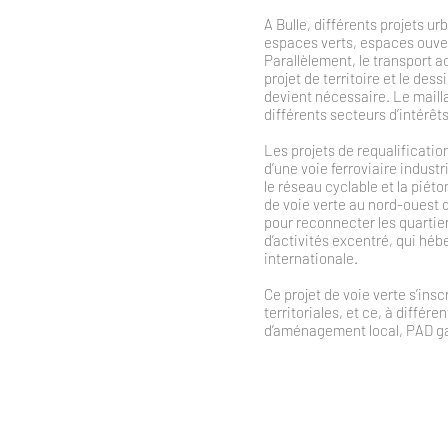
A Bulle, différents projets u
espaces verts, espaces ouvert
Parallèlement, le transport a
projet de territoire et le des
devient nécessaire. Le mailla
différents secteurs d’intérêt
Les projets de requalificatio
d’une voie ferroviaire indus
le réseau cyclable et la piéto
de voie verte au nord-ouest
pour reconnecter les quartier
d’activités excentré, qui héb
internationale.
Ce projet de voie verte s’ins
territoriales, et ce, à différ
d’aménagement local, PAD gar