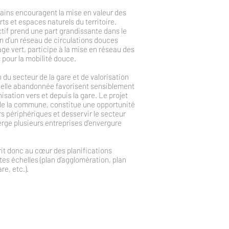
rbains encouragent la mise en valeur des
s et espaces naturels du territoire.
ctif prend une part grandissante dans le
sin d’un réseau de circulations douces
ge vert, participe à la mise en réseau des
s pour la mobilité douce.
n du secteur de la gare et de valorisation
trielle abandonnée favorisent sensiblement
nisation vers et depuis la gare. Le projet
 de la commune, constitue une opportunité
s périphériques et desservir le secteur
erge plusieurs entreprises d’envergure
crit donc au cœur des planifications
entes échelles (plan d’agglomération, plan
e, etc.).